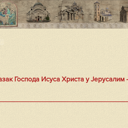
ца
азак Господа Исуса Христа у Јерусалим 