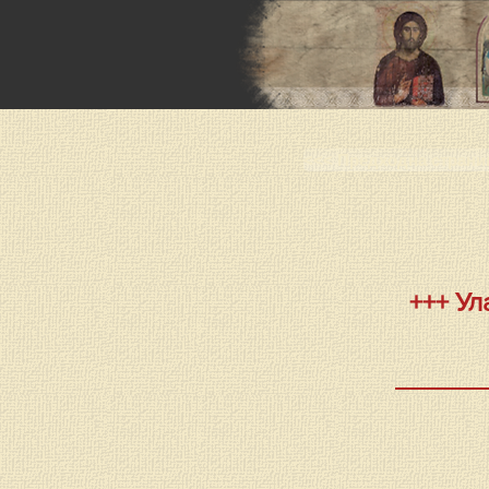
<<< Предходна страни
+++ Ул